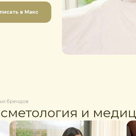
писать в Макс
ых брендов
осметология и меди