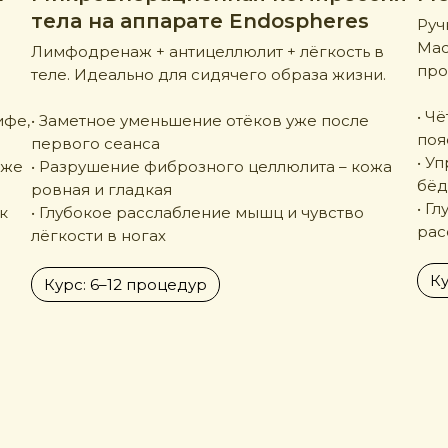
тела на аппарате Endospheres
Руч
Мас
Лимфодренаж + антицеллюлит + лёгкость в
про
теле. Идеально для сидячего образа жизни.
• Ч
ифе,
• Заметное уменьшение отёков уже после
поя
первого сеанса
• У
аже
• Разрушение фиброзного целлюлита – кожа
бё
ровная и гладкая
• Г
к
• Глубокое расслабление мышц и чувство
рас
лёгкости в ногах
Ку
Курс: 6–12 процедур