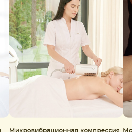
и
Микровибрационная компрессия
Мо