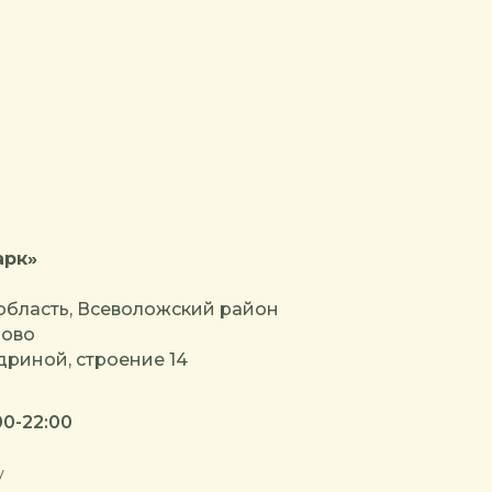
арк»
область, Всеволожский район
лово
риной, строение 14
00-22:00
у