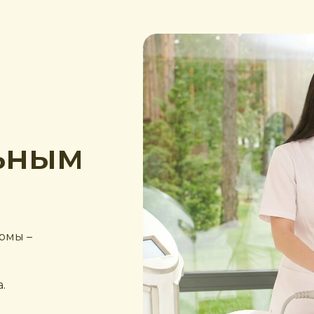
льным
рмы –
.