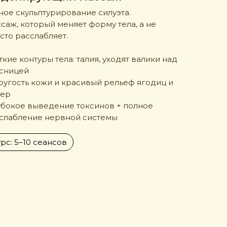
ное скульптурирование силуэта.
саж, который меняет форму тела, а не
сто расслабляет.
ёткие контуры тела: талия, уходят валики над
сницей
пругость кожи и красивый рельеф ягодиц и
дер
лубокое выведение токсинов + полное
слабление нервной системы
рс: 5–10 сеансов